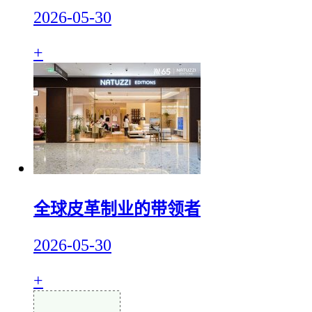
2026-05-30
+
全球皮革制业的带领者
2026-05-30
+