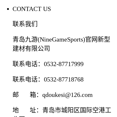
CONTACT US
联系我们
青岛九游(NineGameSports)官网新型
建材有限公司
联系电话：0532-87717999
联系电话：0532-87718768
邮 箱：qdoukesi@126.com
地 址：青岛市城阳区国际空港工