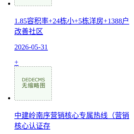
1.85容积率+24栋小+5栋洋房+1388户
改善社区
2026-05-31
+
中建岭南序营销核心专属热线（营销
核心认证存