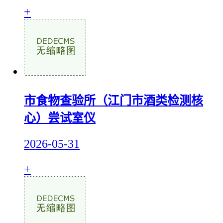
+
市食物查验所（江门市酒类检测核
心）尝试室仪
2026-05-31
+