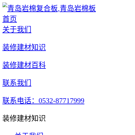
首页
关于我们
装修建材知识
装修建材百科
联系我们
联系电话：0532-87717999
装修建材知识