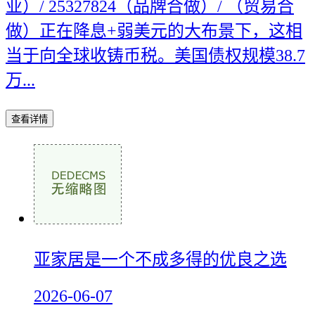
业）/ 25327824（品牌合做）/ （贸易合
做）正在降息+弱美元的大布景下，这相
当于向全球收铸币税。美国债权规模38.7
万...
查看详情
亚家居是一个不成多得的优良之选
2026-06-07