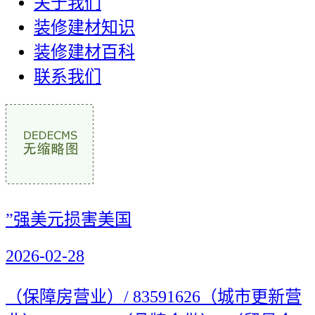
关于我们
装修建材知识
装修建材百科
联系我们
”强美元损害美国
2026-02-28
（保障房营业）/ 83591626（城市更新营