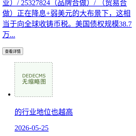
业）/ 25327824（品牌合做）/ （贸易合
做）正在降息+弱美元的大布景下，这相
当于向全球收铸币税。美国债权规模38.7
万...
查看详情
的行业地位也越高
2026-05-25